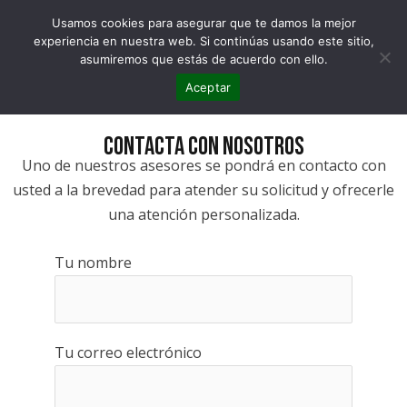
Ir
MAI
Usamos cookies para asegurar que te damos la mejor
al
experiencia en nuestra web. Si continúas usando este sitio,
MEN
contenido
asumiremos que estás de acuerdo con ello.
Aceptar
CONTACTA CON NOSOTROS
Uno de nuestros asesores se pondrá en contacto con
usted a la brevedad para atender su solicitud y ofrecerle
una atención personalizada.
Tu nombre
Tu correo electrónico